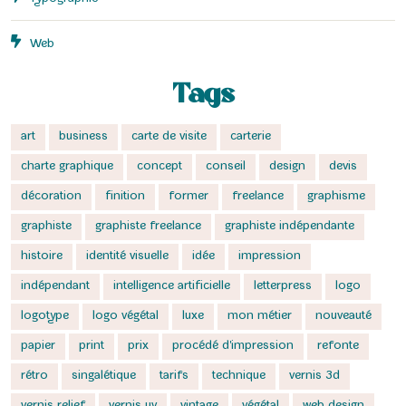
Web
Tags
art
business
carte de visite
carterie
charte graphique
concept
conseil
design
devis
décoration
finition
former
freelance
graphisme
graphiste
graphiste freelance
graphiste indépendante
histoire
identité visuelle
idée
impression
indépendant
intelligence artificielle
letterpress
logo
logotype
logo végétal
luxe
mon métier
nouveauté
papier
print
prix
procédé d'impression
refonte
rétro
singalétique
tarifs
technique
vernis 3d
vernis relief
vernis uv
vintage
végétal
web design