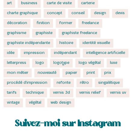
art
business
carte de visite
carterie
charte graphique
concept
conseil
design
devis
décoration
finition
former
freelance
graphisme
graphiste
graphiste freelance
graphiste indépendante
histoire
identité visuelle
idée
impression
indépendant
intelligence artificielle
letterpress
logo
logotype
logo végétal
luxe
mon métier
nouveauté
papier
print
prix
procédé d'impression
refonte
rétro
singalétique
tarifs
technique
vernis 3d
vernis relief
vernis uv
vintage
végétal
web design
Suivez-moi sur Instagram