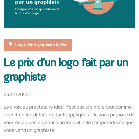
,
Logo
Mon graphiste & Moi
Le prix d’un logo fait par un
graphiste
23/01/2022
Le choix du prestataire idéal n’est pas si simple tout comme
déchiffrer les différents tarifs appliqués… Je vous propose de
vous expliquer la valeur d’un logo afin de comprendre ce que
vous vend un graphiste.