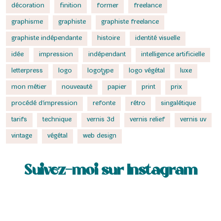
décoration
finition
former
freelance
graphisme
graphiste
graphiste freelance
graphiste indépendante
histoire
identité visuelle
idée
impression
indépendant
intelligence artificielle
letterpress
logo
logotype
logo végétal
luxe
mon métier
nouveauté
papier
print
prix
procédé d'impression
refonte
rétro
singalétique
tarifs
technique
vernis 3d
vernis relief
vernis uv
vintage
végétal
web design
Suivez-moi sur Instagram