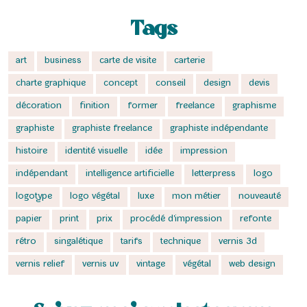
Tags
art
business
carte de visite
carterie
charte graphique
concept
conseil
design
devis
décoration
finition
former
freelance
graphisme
graphiste
graphiste freelance
graphiste indépendante
histoire
identité visuelle
idée
impression
indépendant
intelligence artificielle
letterpress
logo
logotype
logo végétal
luxe
mon métier
nouveauté
papier
print
prix
procédé d'impression
refonte
rétro
singalétique
tarifs
technique
vernis 3d
vernis relief
vernis uv
vintage
végétal
web design