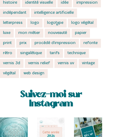
histoire
identité visuelle
idée
impression
indépendant
intelligence artificielle
letterpress
logo
logotype
logo végétal
luxe
mon métier
nouveauté
papier
print
prix
procédé d'impression
refonte
rétro
singalétique
tarifs
technique
vernis 3d
vernis relief
vernis uv
vintage
végétal
web design
Suivez-moi sur
Instagram