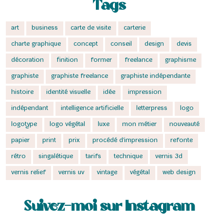
Tags
art
business
carte de visite
carterie
charte graphique
concept
conseil
design
devis
décoration
finition
former
freelance
graphisme
graphiste
graphiste freelance
graphiste indépendante
histoire
identité visuelle
idée
impression
indépendant
intelligence artificielle
letterpress
logo
logotype
logo végétal
luxe
mon métier
nouveauté
papier
print
prix
procédé d'impression
refonte
rétro
singalétique
tarifs
technique
vernis 3d
vernis relief
vernis uv
vintage
végétal
web design
Suivez-moi sur Instagram