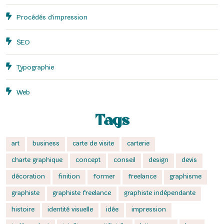
Procédés d'impression
SEO
Typographie
Web
Tags
art
business
carte de visite
carterie
charte graphique
concept
conseil
design
devis
décoration
finition
former
freelance
graphisme
graphiste
graphiste freelance
graphiste indépendante
histoire
identité visuelle
idée
impression