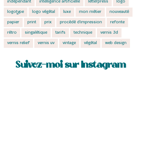
indépendant
intelligence artificielle
letterpress
logo
logotype
logo végétal
luxe
mon métier
nouveauté
papier
print
prix
procédé d'impression
refonte
rétro
singalétique
tarifs
technique
vernis 3d
vernis relief
vernis uv
vintage
végétal
web design
Suivez-moi sur Instagram