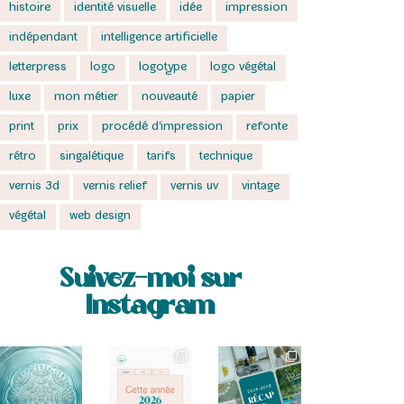
histoire
identité visuelle
idée
impression
indépendant
intelligence artificielle
letterpress
logo
logotype
logo végétal
luxe
mon métier
nouveauté
papier
print
prix
procédé d'impression
refonte
rétro
singalétique
tarifs
technique
vernis 3d
vernis relief
vernis uv
vintage
végétal
web design
Suivez-moi sur
Instagram