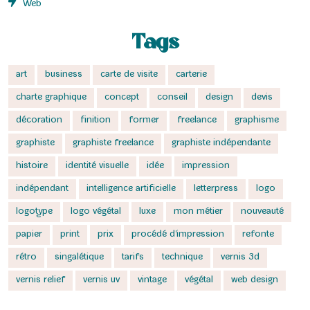
Web
Tags
art
business
carte de visite
carterie
charte graphique
concept
conseil
design
devis
décoration
finition
former
freelance
graphisme
graphiste
graphiste freelance
graphiste indépendante
histoire
identité visuelle
idée
impression
indépendant
intelligence artificielle
letterpress
logo
logotype
logo végétal
luxe
mon métier
nouveauté
papier
print
prix
procédé d'impression
refonte
rétro
singalétique
tarifs
technique
vernis 3d
vernis relief
vernis uv
vintage
végétal
web design