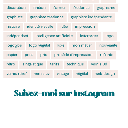
décoration
finition
former
freelance
graphisme
graphiste
graphiste freelance
graphiste indépendante
histoire
identité visuelle
idée
impression
indépendant
intelligence artificielle
letterpress
logo
logotype
logo végétal
luxe
mon métier
nouveauté
papier
print
prix
procédé d'impression
refonte
rétro
singalétique
tarifs
technique
vernis 3d
vernis relief
vernis uv
vintage
végétal
web design
Suivez-moi sur Instagram