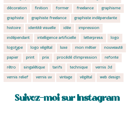
décoration
finition
former
freelance
graphisme
graphiste
graphiste freelance
graphiste indépendante
histoire
identité visuelle
idée
impression
indépendant
intelligence artificielle
letterpress
logo
logotype
logo végétal
luxe
mon métier
nouveauté
papier
print
prix
procédé d'impression
refonte
rétro
singalétique
tarifs
technique
vernis 3d
vernis relief
vernis uv
vintage
végétal
web design
Suivez-moi sur Instagram