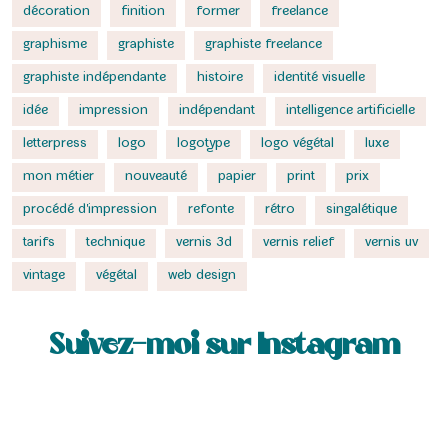
décoration
finition
former
freelance
graphisme
graphiste
graphiste freelance
graphiste indépendante
histoire
identité visuelle
idée
impression
indépendant
intelligence artificielle
letterpress
logo
logotype
logo végétal
luxe
mon métier
nouveauté
papier
print
prix
procédé d'impression
refonte
rétro
singalétique
tarifs
technique
vernis 3d
vernis relief
vernis uv
vintage
végétal
web design
Suivez-moi sur Instagram