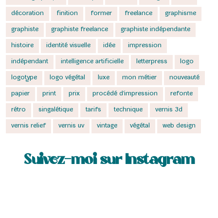
décoration
finition
former
freelance
graphisme
graphiste
graphiste freelance
graphiste indépendante
histoire
identité visuelle
idée
impression
indépendant
intelligence artificielle
letterpress
logo
logotype
logo végétal
luxe
mon métier
nouveauté
papier
print
prix
procédé d'impression
refonte
rétro
singalétique
tarifs
technique
vernis 3d
vernis relief
vernis uv
vintage
végétal
web design
Suivez-moi sur Instagram