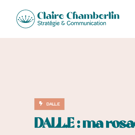
DALL.E
DALL.E : ma rosac