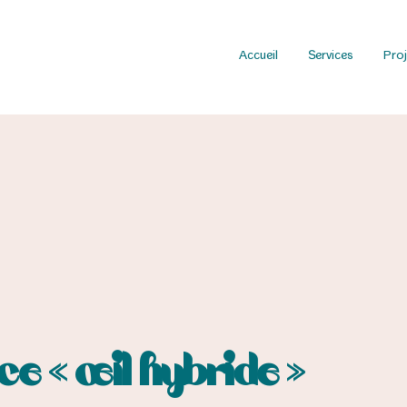
Accueil
Services
Proj
e « œil hybride »