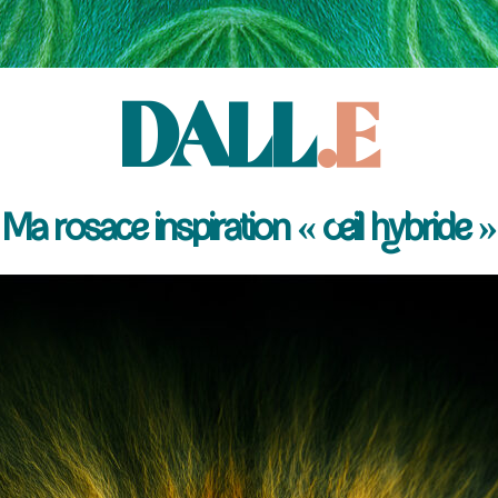
DALL
.E
Ma rosace inspiration « œil hybride »